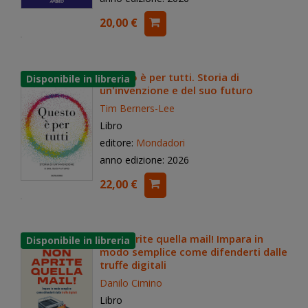
20,00 €
Questo è per tutti. Storia di
un'invenzione e del suo futuro
Tim Berners-Lee
Libro
editore:
Mondadori
anno edizione: 2026
22,00 €
Non aprite quella mail! Impara in
modo semplice come difenderti dalle
truffe digitali
Danilo Cimino
Libro