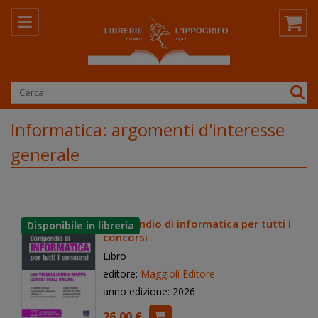
Informatica: argomenti d'interesse
generale
Compendio di informatica per tutti i
concorsi
Libro
editore:
Maggioli Editore
anno edizione: 2026
26,00 €