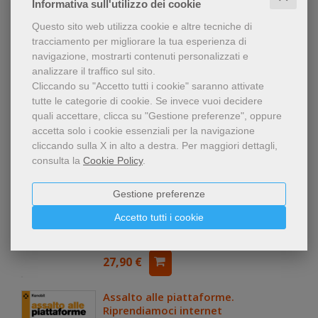
Massimiliano Böhm
,
Alberto Giusti
Informativa sull'utilizzo dei cookie
Libro: Libro in brossura
Questo sito web utilizza cookie e altre tecniche di
editore:
Franco Angeli
tracciamento per migliorare la tua esperienza di
anno edizione: 2026
navigazione, mostrarti contenuti personalizzati e
analizzare il traffico sul sito.
26,00 €
Cliccando su "Accetto tutti i cookie" saranno attivate
tutte le categorie di cookie.
Se invece vuoi decidere
quali accettare, clicca su "Gestione preferenze", oppure
accetta solo i cookie essenziali per la navigazione
Hacking. Attacco e difesa. Come
cliccando sulla X in alto a destra.
Per maggiori dettagli,
difendere hardware e software da
consulta la
Cookie Policy
.
tutti gli attacchi online
Bryson Payne
Gestione preferenze
Libro: Libro in brossura
Accetto tutti i cookie
editore:
Hoepli
anno edizione: 2022
27,90 €
Assalto alle piattaforme.
Riprendiamoci internet