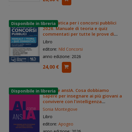
Informatica per i concorsi pubblici
2026. Manuale di teoria e quiz
commentati per tutte le prove di
informatica dei concorsi
Libro
editore:
Nld Concorsi
anno edizione: 2026
24,00 €
AI come ansIA. Cosa dobbiamo
sapere per insegnare ai più giovani a
convivere con l'intelligenza
artificiale
Sonia Montegiove
Libro
editore:
Apogeo
anno edizione: 2026