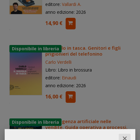
editore:
Vallardi A.
anno edizione: 2026
14,90 €
Il diavolo in tasca. Genitori e figli
prigionieri del telefonino
Carlo Verdelli
Libro: Libro in brossura
editore:
Einaudi
anno edizione: 2026
16,00 €
L'intelligenza artificiale nelle
vendite. Guida operativa a processi,
tecniche e strumenti applicabili da
✕
subito