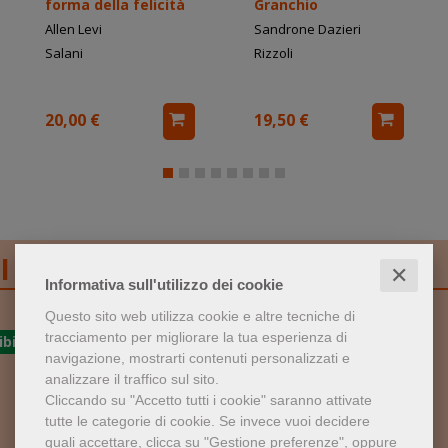
forma della felicità
Granchio
Allen Levi
Sandrone Dazieri
Salani
Rizzoli
20,00 €
19,50 €
I libri più venduti
✕
Informativa sull'utilizzo dei cookie
Questo sito web utilizza cookie e altre tecniche di
tracciamento per migliorare la tua esperienza di
navigazione, mostrarti contenuti personalizzati e
1
2
analizzare il traffico sul sito.
Cliccando su "Accetto tutti i cookie" saranno attivate
tutte le categorie di cookie.
Se invece vuoi decidere
quali accettare, clicca su "Gestione preferenze", oppure