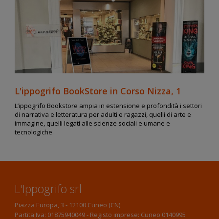
L'ippogrifo BookStore in Corso Nizza, 1
L’ippogrifo Bookstore ampia in estensione e profondità i settori
di narrativa e letteratura per adulti e ragazzi, quelli di arte e
immagine, quelli legati alle scienze sociali e umane e
tecnologiche.
L'Ippogrifo srl
Piazza Europa, 3 - 12100 Cuneo (CN)
Partita Iva: 01875940049 - Registo imprese: Cuneo 0140995