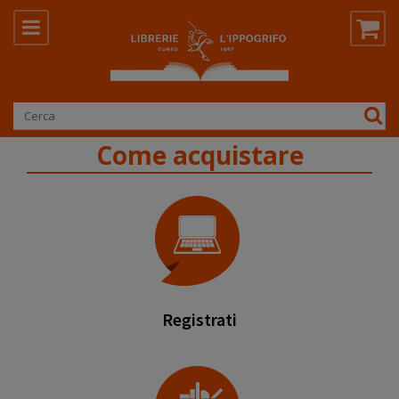
Vendita online di DVD e libri di narrativa
Come acquistare
TUTTI I LIBRI CHE CERCHI A C
Registrati