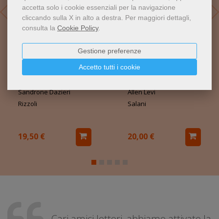
accetta solo i cookie essenziali per la navigazione
cliccando sulla X in alto a destra.
Per maggiori dettagli,
consulta la
Cookie Policy
.
Gestione preferenze
Accetto tutti i cookie
La mossa del
Theo da Golden e la
Granchio
forma della felicità
Sandrone Dazieri
Allen Levi
Rizzoli
Salani
19,50 €
20,00 €
Cari amici lettori, abbiamo attivato la