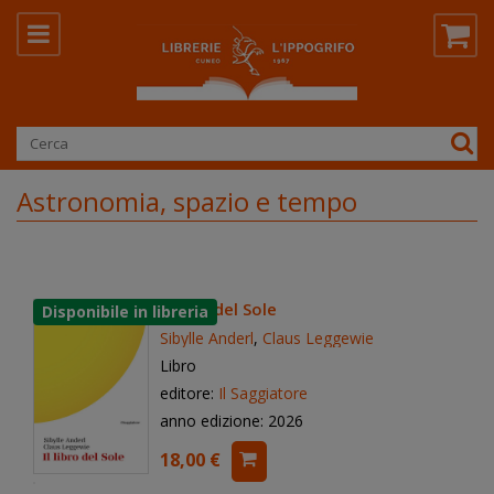
Astronomia, spazio e tempo
Il libro del Sole
Sibylle Anderl
,
Claus Leggewie
Libro
editore:
Il Saggiatore
anno edizione: 2026
18,00 €