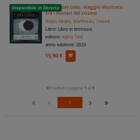
Trame del cielo. Viaggio illustrato
tra i misteri del cosmo
Robin Heath
,
Martineau
,
Tweed
Libro: Libro in brossura
editore:
Alpha Test
anno edizione: 2025
15,90 €
97
risultati | pagina:
1
di
9
1