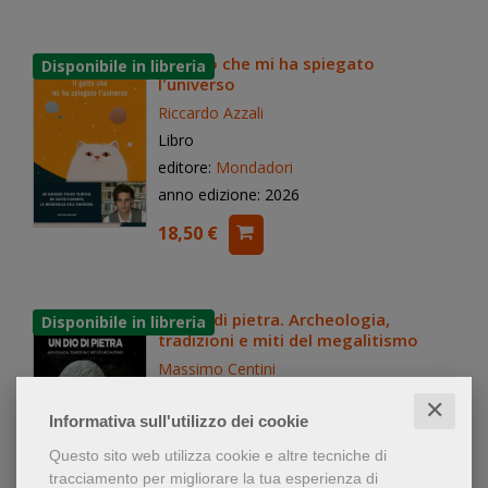
Il gatto che mi ha spiegato
l'universo
Riccardo Azzali
Libro
editore:
Mondadori
anno edizione: 2026
18,50 €
Un dio di pietra. Archeologia,
tradizioni e miti del megalitismo
Massimo Centini
Libro
✕
Informativa sull'utilizzo dei cookie
editore:
Yume
anno edizione: 2026
Questo sito web utilizza cookie e altre tecniche di
tracciamento per migliorare la tua esperienza di