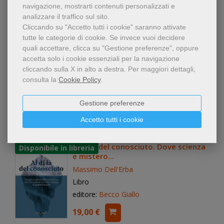
17,00 €
navigazione, mostrarti contenuti personalizzati e
analizzare il traffico sul sito.
Cliccando su "Accetto tutti i cookie" saranno attivate
tutte le categorie di cookie.
Se invece vuoi decidere
La prima luce. L'accensione delle
quali accettare, clicca su "Gestione preferenze", oppure
stelle
accetta solo i cookie essenziali per la navigazione
Emma Chapman
cliccando sulla X in alto a destra.
Per maggiori dettagli,
Libro: Libro in brossura
consulta la
Cookie Policy
.
editore:
Adelphi
Gestione preferenze
28,00 €
Accetto tutti i cookie
Al di là del conosciuto. Dove scienza
e mistero...
Massimo Dell'Erba
Libro
editore:
Becco Giallo
19,00 €